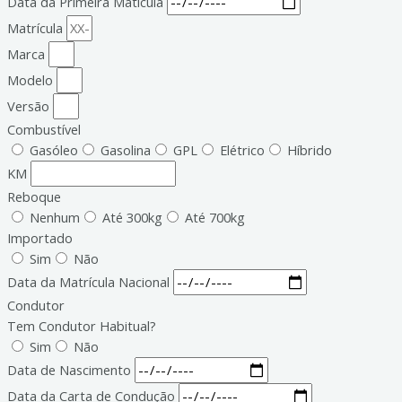
Data da Primeira Matícula
Matrícula
Marca
Modelo
Versão
Combustível
Gasóleo
Gasolina
GPL
Elétrico
Híbrido
KM
Reboque
Nenhum
Até 300kg
Até 700kg
Importado
Sim
Não
Data da Matrícula Nacional
Condutor
Tem Condutor Habitual?
Sim
Não
Data de Nascimento
Data da Carta de Condução