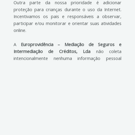
Outra parte da nossa prioridade é adicionar
proteção para crianças durante o uso da Internet.
Incentivamos os pais e responsáveis a observar,
participar e/ou monitorar e orientar suas atividades
online.
A
Europrovidência – Mediação de Seguros e
Intermediação de Créditos, Lda
não coleta
intencionalmente nenhuma informação pessoal
identificável de crianças menores de 13 anos. Se você
acha que o seu filho forneceu esse tipo de
informação em nosso site, nós encorajamos a entrar
em contato connosco imediatamente e faremos os
nossos melhores esforços para remover
imediatamente tais informações de nossos registos.
MUDANÇAS NA POLÍTICA DE PRIVACIDADE
Podemos atualizar nossa Política de Privacidade de
tempos em tempos. Assim, aconselhamos que você